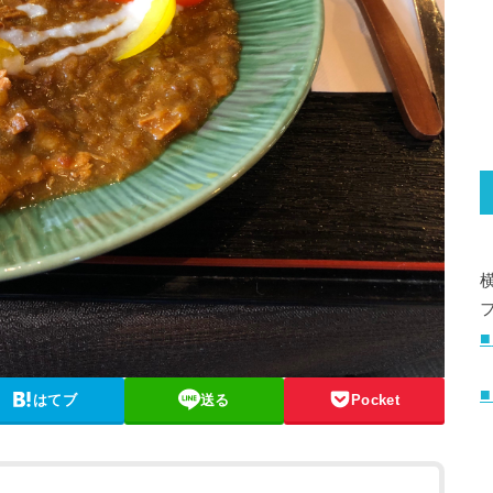
■
はてブ
送る
Pocket