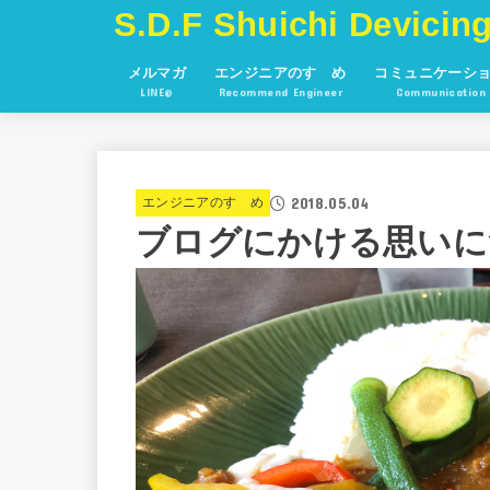
S.D.F Shuichi Devicing
メルマガ
エンジニアのすゝめ
コミュニケーシ
LINE@
Recommend Engineer
Communication
2018.05.04
エンジニアのすゝめ
ブログにかける思いに