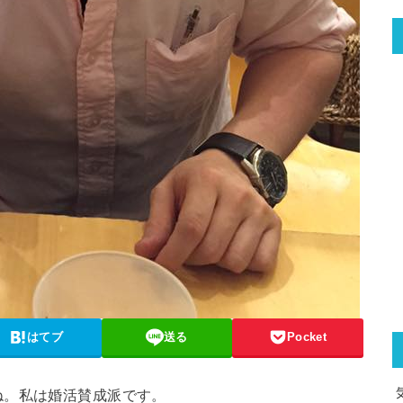
はてブ
送る
Pocket
ね。私は婚活賛成派です。