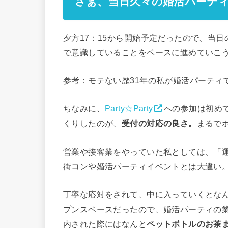
さぁ、当日久々の婚活パーテ
夕方17：15から開始予定だったので、当
で意識していることをベースに進めていこ
参考：モテない歴31年の私が婚活パーティ
ちなみに、
Party☆Party
への参加は初め
くりしたのが、
受付の対応の良さ。
まるで
営業や接客業をやっていた私としては、「
街コンや婚活パーティイベントとは大違い
丁寧な応対をされて、中に入っていくとな
プンスペースだったので、婚活パーティの
内された際にはなんと
ペットボトルのお茶