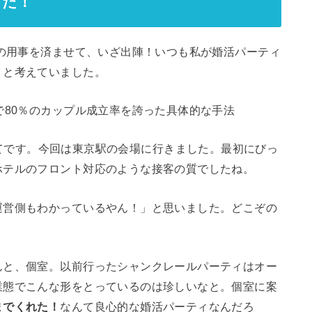
ィだ！
日の用事を済ませて、いざ出陣！いつも私が婚活パーティ
うと考えていました。
で80％のカップル成立率を誇った具体的な手法
てです。今回は東京駅の会場に行きました。最初にびっ
ホテルのフロント対応のような接客の質でしたね。
運営側もわかっているやん！」と思いました。どこぞの
。
んと、個室。以前行ったシャンクレールパーティはオー
業態でこんな形をとっているのは珍しいなと。個室に案
までくれた！
なんて良心的な婚活パーティなんだろ