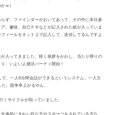
のかｗ）
おらず、ファインダーがおいてあって、その中に本日参
リア、趣味、自己ＰＲなどが記入された紙が入っていま
ロフィールをネット上で記入して、送信してるんですよ
性が入ってきました。軽く挨拶をかわし、当たり障りの
まり、いよいよ婚活パーティ開始！
人で、一人8分間会話ができるというシステム。一人欠
した。競争率上がるやん。
へ行くサイクルが回っていました。
、全体的にきれい目な方やスポーツをされている方な