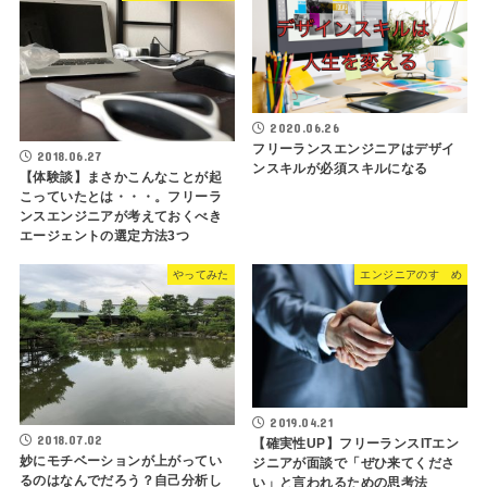
2020.06.26
フリーランスエンジニアはデザイ
2018.06.27
ンスキルが必須スキルになる
【体験談】まさかこんなことが起
こっていたとは・・・。フリーラ
ンスエンジニアが考えておくべき
エージェントの選定方法3つ
やってみた
エンジニアのすゝめ
2019.04.21
2018.07.02
【確実性UP】フリーランスITエン
妙にモチベーションが上がってい
ジニアが面談で「ぜひ来てくださ
るのはなんでだろう？自己分析し
い」と言われるための思考法