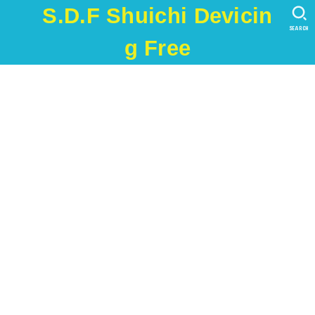
S.D.F Shuichi Devicin
SEARCH
g Free