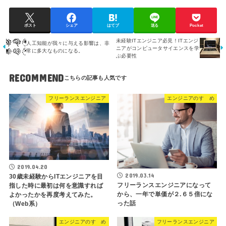
ポスト
シェア
はてブ
送る
Pocket
未経験ITエンジニア必見！ITエンジ
人工知能が我々に与える影響は、非
ニアがコンピュータサイエンスを学
常に多大なものになる。
ぶ必要性
RECOMMEND
フリーランスエンジニア
エンジニアのすゝめ
2019.04.20
2019.03.14
30歳未経験からITエンジニアを目
フリーランスエンジニアになって
指した時に最初は何を意識すれば
から、一年で単価が２.６５倍にな
よかったかを再度考えてみた。
った話
（Web系）
エンジニアのすゝめ
フリーランスエンジニア