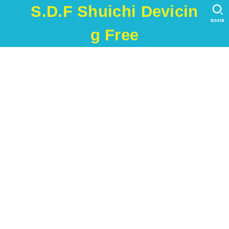
S.D.F Shuichi Devicin
SEARCH
g Free