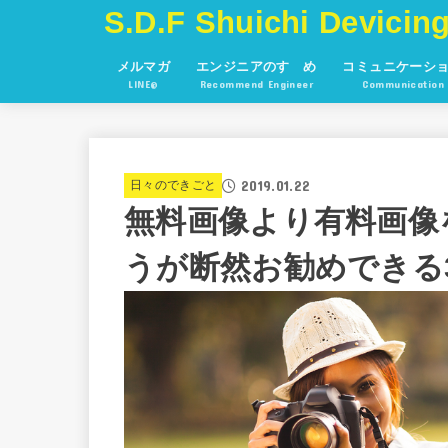
S.D.F Shuichi Devicing
メルマガ
エンジニアのすゝめ
コミュニケーシ
LINE@
Recommend Engineer
Communication
2019.01.22
日々のできごと
無料画像より有料画像
うが断然お勧めできる