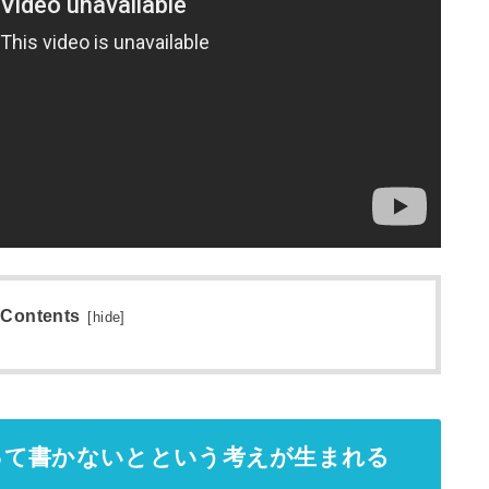
Contents
[
hide
]
って書かないとという考えが生まれる