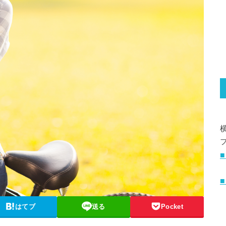
■
はてブ
送る
Pocket