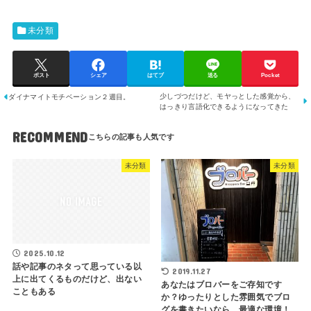
未分類
ポスト
シェア
はてブ
送る
Pocket
少しづつだけど、モヤっとした感覚から、
ダイナマイトモチベーション２週目。
はっきり言語化できるようになってきた
RECOMMEND
未分類
未分類
2025.10.12
話や記事のネタって思っている以
2019.11.27
上に出てくるものだけど、出ない
あなたはブロバーをご存知です
こともある
か？ゆったりとした雰囲気でブロ
グを書きたいなら、最適な環境！