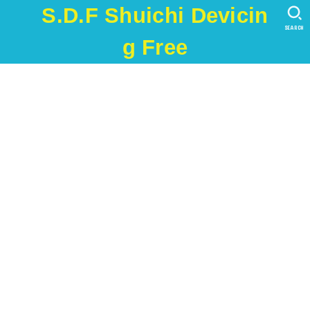
S.D.F Shuichi Devicin
SEARCH
g Free