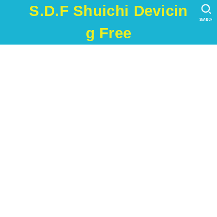
S.D.F Shuichi Devicin
SEARCH
g Free