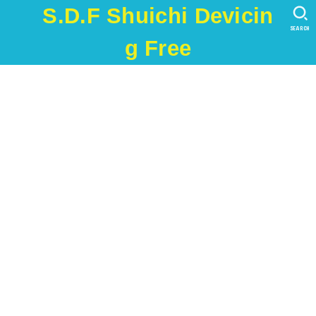
S.D.F Shuichi Devicin
SEARCH
g Free