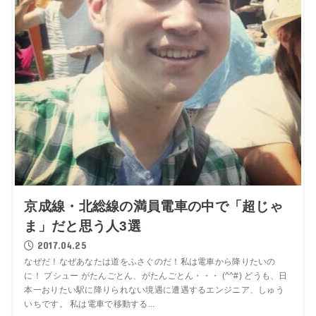
京成線・北総線の満員電車の中で「超じゃ
ま」だと思う人3選
2017.04.25
なぜだ！なぜあなたは道をふさぐのだ！私は電車から降りたいの
に！ プシュー がたんごとん、がたんごとん・・・ (^^#) どうも、日
本一おりたい駅に降りられない境遇に遭遇するエンジニア、しゅう
いちです。 私は電車で移動する...