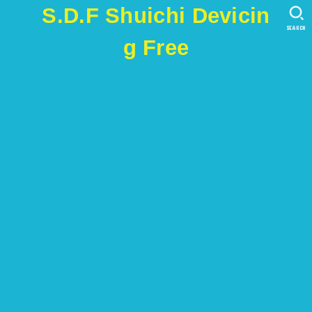
S.D.F Shuichi Devicin
SEARCH
g Free