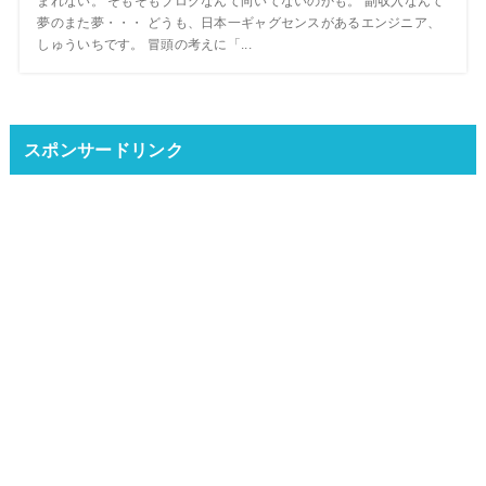
まれない。 そもそもブログなんて向いてないのかも。 副収入なんて
夢のまた夢・・・ どうも、日本一ギャグセンスがあるエンジニア、
しゅういちです。 冒頭の考えに「...
スポンサードリンク