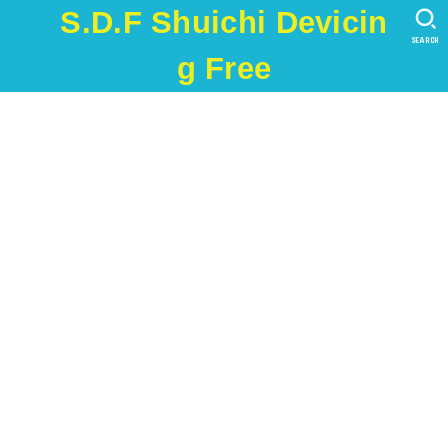
S.D.F Shuichi Devicin
SEARCH
g Free