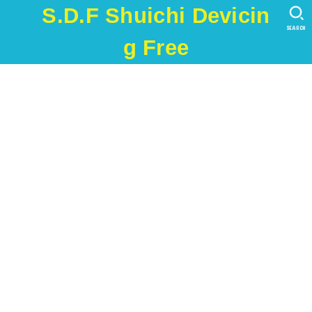
S.D.F Shuichi Devicin
SEARCH
g Free