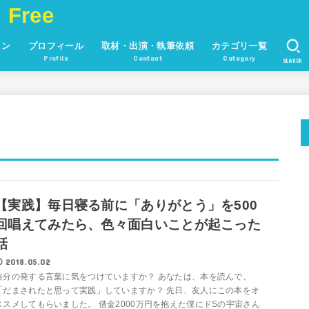
 Free
ョン
プロフィール
取材・出演・執筆依頼
カテゴリ一覧
Profile
Contact
Category
SEARCH
【実践】毎日寝る前に「ありがとう」を500
回唱えてみたら、色々面白いことが起こった
話
2018.05.02
自分の発する言葉に気をつけていますか？ あなたは、本を読んで、
「だまされたと思って実践」していますか？ 先日、友人にこの本をオ
ススメしてもらいました。 借金2000万円を抱えた僕にドSの宇宙さん