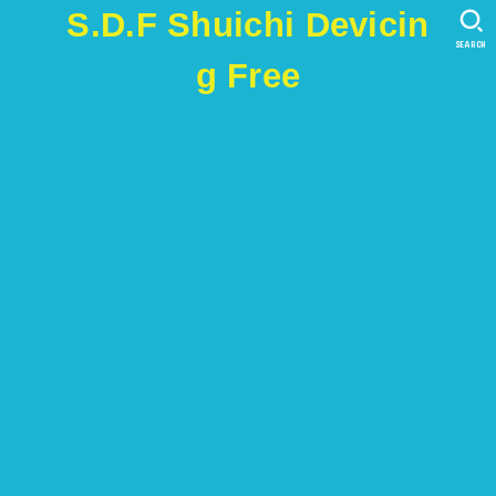
S.D.F Shuichi Devicin
SEARCH
g Free