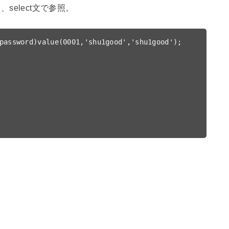
して、select文で参照。
password)value(0001,'shu1good','shu1good');
