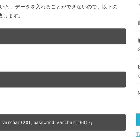
らないと、データを入れることができないので、以下の
作成します。
 varchar(20),password varchar(100));
T