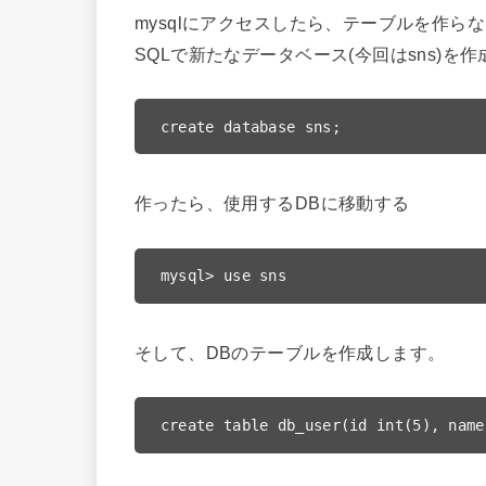
mysqlにアクセスしたら、テーブルを作
SQLで新たなデータベース(今回はsns)を
create database sns;
作ったら、使用するDBに移動する
mysql> use sns
そして、DBのテーブルを作成します。
create table db_user(id int(5), name