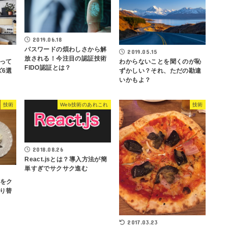
2019.06.18
パスワードの煩わしさから解
2019.05.15
放される！今注目の認証技術
って
わからないことを聞くのが恥
FIDO認証とは？
ズ6選
ずかしい？それ、ただの勘違
いかもよ？
技術
Web技術のあれこれ
技術
2018.08.26
React.jsとは？導入方法が簡
単すぎでサクサク進む
ンをク
り替
2017.03.23