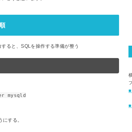
手順
入力すると、SQLを操作する準備が整う
■
er mysqld
うにする。