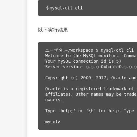
＄mysql-ctl cli
以下実行結果
ユーザ名:~/workspace $ mysql-ctl cli

Welcome to the MySQL monitor.  Comma
Your MySQL connection id is 57

Server version: ○.○.○-0ubuntu0.○.○.○
Copyright (c) 2000, 2017, Oracle and
Oracle is a registered trademark of 
affiliates. Other names may be trade
owners.

Type 'help;' or '\h' for help. Type 