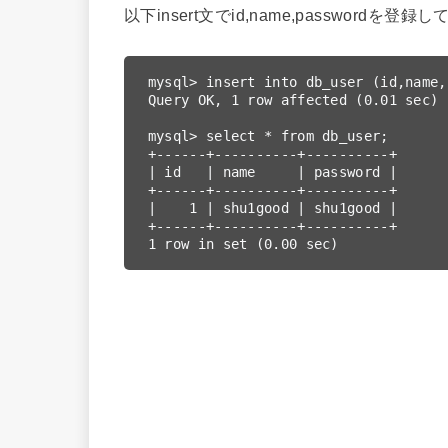
以下insert文でid,name,passwordを登録
mysql> insert into db_user (id,name,
Query OK, 1 row affected (0.01 sec)

mysql> select * from db_user;

+------+----------+----------+

| id   | name     | password |

+------+----------+----------+

|    1 | shu1good | shu1good |

+------+----------+----------+
