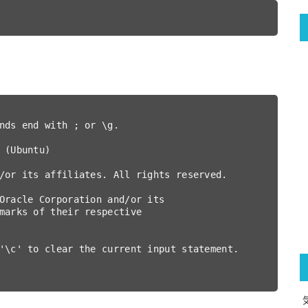
nds end with ; or \g.

 (Ubuntu)

/or its affiliates. All rights reserved.

Oracle Corporation and/or its

marks of their respective

'\c' to clear the current input statement.
