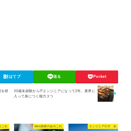
はてブ
送る
Pocket
刃を研
30歳未経験からITエンジニアになって2年。業界に
入って身につく能力３つ
れこれ
Web技術のあれこれ
エンジニアのすゝめ