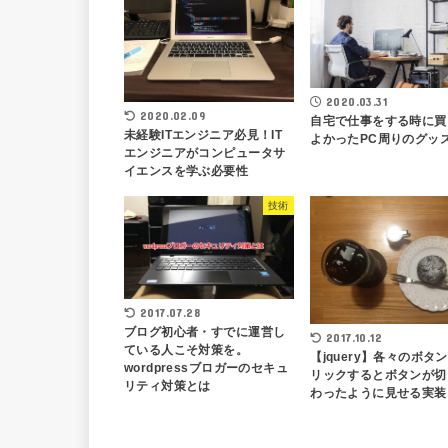
2020.03.31
2020.02.09
自宅で仕事をする時に買
未経験ITエンジニア必見！IT
よかったPC周りのグッ
エンジニアがコンピュータサ
イエンスを学ぶ必要性
技術
2017.07.28
ブログ初心者・すでに運営し
2017.10.12
ている人こそ対策を。
【jquery】各々のボタ
wordpressブロガーのセキュ
リックするとボタンが切
リティ対策とは
わったように見せる実装