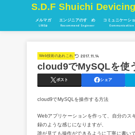
S.D.F Shuichi Devicing
メルマガ
エンジニアのすゝめ
コミュニケーシ
LINE@
Recommend Engineer
Communication
2017.11.14
Web技術のあれこれ
cloud9でMySQLを
ポスト
シェア
cloud9でMySQLを操作する方法
Webアプリケーションを作って、自分のス
録のような感じになりますが、
誰が見ても操作ができるように丁寧に書い