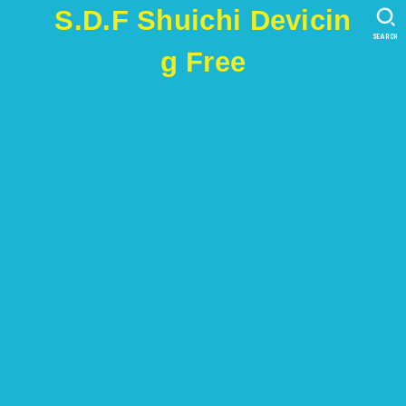
S.D.F Shuichi Devicin
SEARCH
g Free