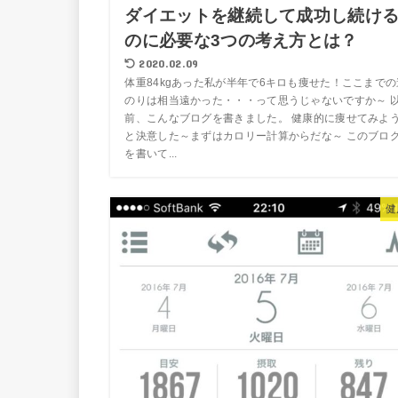
ダイエットを継続して成功し続け
のに必要な3つの考え方とは？
2020.02.09
体重84kgあった私が半年で6キロも痩せた！ここまでの
のりは相当遠かった・・・って思うじゃないですか～ 
前、こんなブログを書きました。 健康的に痩せてみよ
と決意した～まずはカロリー計算からだな～ このブロ
を書いて...
健