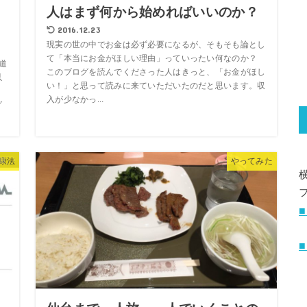
る
人はまず何から始めればいいのか？
2016.12.23
現実の世の中でお金は必ず必要になるが、そもそも論とし
て「本当にお金がほしい理由」っていったい何なのか？
道
このブログを読んでくださった人はきっと、「お金がほし
以
い！」と思って読みに来ていただいたのだと思います。収
う
入が少なかっ...
グ
康法
やってみた
■