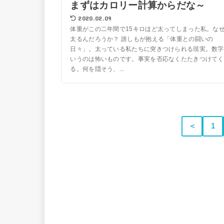
まずはカロリー計算からだな～
2020.02.09
体重がこの二年間で15キロほど太ってしまった私。な
太るんだろうか？ 誰しもが抱える「体重との闘いの
日々」。太っている私たちに突きつけられる現実。数字
いうのは怖いものです。事実を否応なくたたきつけてく
る。何を隠そう、...
＜
1