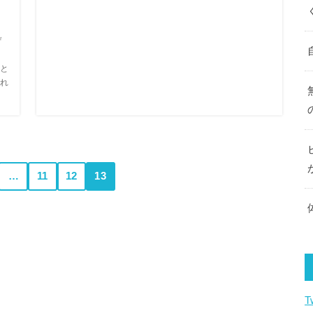
ぜ
と
れ
…
11
12
13
T