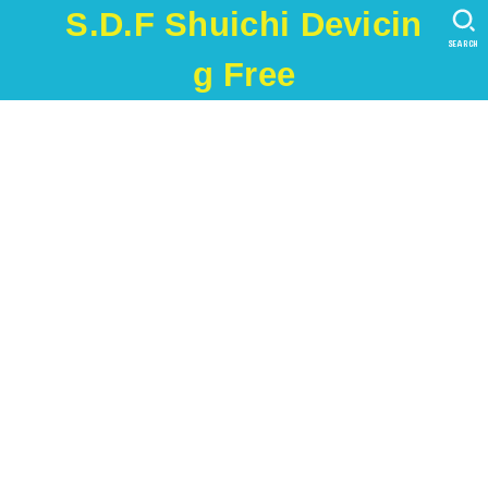
S.D.F Shuichi Devicin
SEARCH
g Free