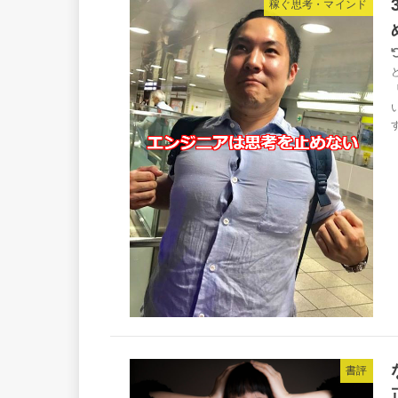
稼ぐ思考・マインド
書評