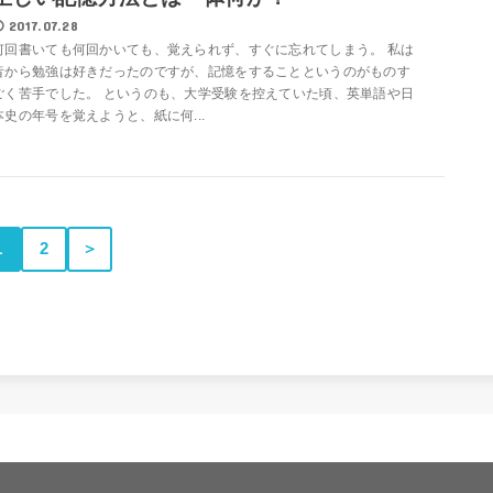
2017.07.28
何回書いても何回かいても、覚えられず、すぐに忘れてしまう。 私は
昔から勉強は好きだったのですが、記憶をすることというのがものす
ごく苦手でした。 というのも、大学受験を控えていた頃、英単語や日
本史の年号を覚えようと、紙に何...
1
2
＞