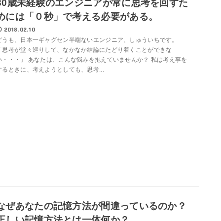
30歳未経験のエンジニアが常に思考を回すた
めには「０秒」で考える必要がある。
2018.02.10
どうも、日本一ギャグセン半端ないエンジニア、しゅういちです。
「思考が堂々巡りして、なかなか結論にたどり着くことができな
い・・・」 あなたは、こんな悩みを抱えていませんか？ 私は考え事を
するときに、考えようとしても、思考...
なぜあなたの記憶方法が間違っているのか？
正しい記憶方法とは一体何か？