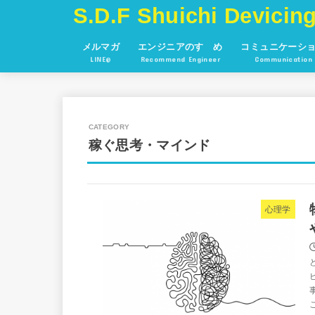
S.D.F Shuichi Devicing
メルマガ
エンジニアのすゝめ
コミュニケーシ
LINE@
Recommend Engineer
Communication
稼ぐ思考・マインド
心理学