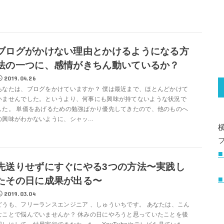
ブログがかけない理由とかけるようになる方
法の一つに、感情がきちん動いているか？
2019.04.26
あなたは、ブログをかけていますか？ 僕は最近まで、ほとんどかけて
いませんでした。というより、何事にも興味が持てないような状況で
した。 単価をあげるための勉強ばかり優先してきたので、他のものへ
の興味がわかないように、シャッ...
■
先送りせずにすぐにやる3つの方法〜実践し
たその日に成果が出る〜
2019.03.04
どうも、フリーランスエンジニア 、しゅういちです。 あなたは、こん
なことで悩んでいませんか？ 休みの日にやろうと思っていたことを後