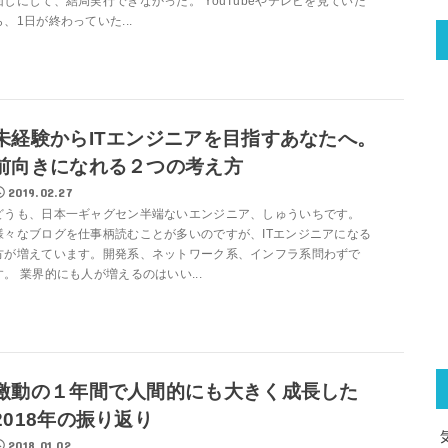
回しにして、結局実行できなかった。 YouTubeやテレビを見ていた
ら、1日が終わっていた...
未経験からITエンジニアを目指すあなたへ。
前向きになれる２つの考え方
2019.02.27
どうも、日本一ギャグセン半端ないエンジニア、しゅういちです。
様々なブログを仕事柄読むことが多いのですが、ITエンジニアになる
方が増えています。開発系、ネットワーク系、インフラ系問わずで
す。 業界的にも人が増えるのはいい...
激動の１年間で人間的にも大きく成長した
2018年の振り返り
2018.01.02