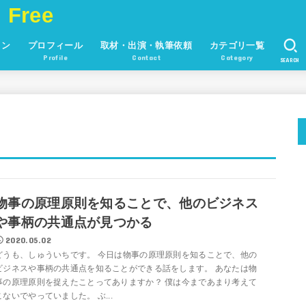
 Free
ョン
プロフィール
取材・出演・執筆依頼
カテゴリ一覧
Profile
Contact
Category
SEARCH
物事の原理原則を知ることで、他のビジネス
や事柄の共通点が見つかる
2020.05.02
どうも、しゅういちです。 今日は物事の原理原則を知ることで、他の
ビジネスや事柄の共通点を知ることができる話をします。 あなたは物
事の原理原則を捉えたことってありますか？ 僕は今まであまり考えて
こないでやっていました。 ぶ...