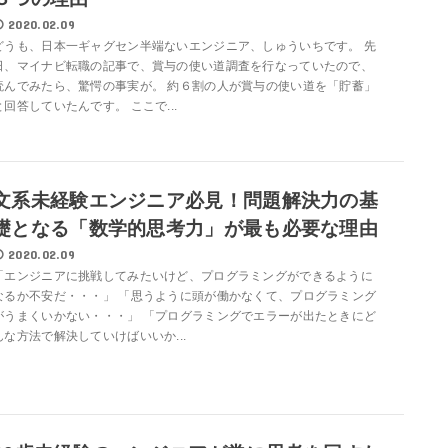
2020.02.09
どうも、日本一ギャグセン半端ないエンジニア、しゅういちです。 先
日、マイナビ転職の記事で、賞与の使い道調査を行なっていたので、
読んでみたら、驚愕の事実が。 約６割の人が賞与の使い道を「貯蓄」
と回答していたんです。 ここで...
文系未経験エンジニア必見！問題解決力の基
礎となる「数学的思考力」が最も必要な理由
2020.02.09
「エンジニアに挑戦してみたいけど、プログラミングができるように
なるか不安だ・・・」 「思うように頭が働かなくて、プログラミング
がうまくいかない・・・」 「プログラミングでエラーが出たときにど
んな方法で解決していけばいいか...