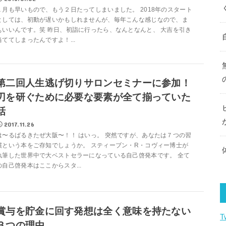
１月も早いもので、もう２日たってしまいました。 2018年のスタート
としては、初動が遅いかもしれませんが、毎年こんな感じなので、ま
ぁいいんです。笑 昨日、初詣に行ったら、なんとなんと、 大吉を引き
当ててしまったんですよ！...
第二回人生逃げ切りサロンセミナーに参加！
刃を研ぐために必要な要素が全て揃っていた
話
2017.11.26
は〜るばるきたぜ大阪〜！！ はいっ。 突然ですが、あなたは７つの習
慣という本をご存知でしょうか。 スティーブン・R・コヴィー博士が
執筆した世界中で大ベストセラーになっている自己啓発本です。 全て
の自己啓発本はここからスタ...
賞与を貯金に回す発想は全く意味を持たない
T
３つの理由