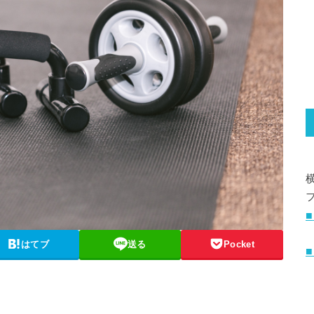
■
はてブ
送る
Pocket