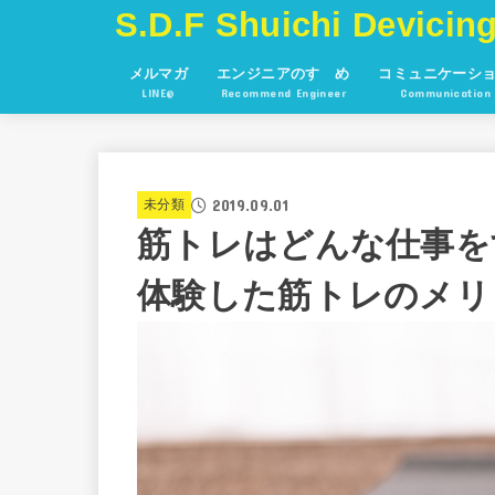
S.D.F Shuichi Devicing
メルマガ
エンジニアのすゝめ
コミュニケーシ
LINE@
Recommend Engineer
Communication
2019.09.01
未分類
筋トレはどんな仕事を
体験した筋トレのメリ